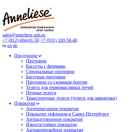
sales@anneliese.spb.ru
+7 (812) 604-01-50
+7 (931) 320-58-40
ru
en
de
Продукция
Противни
Кассеты с формами
Специальные противни
Багетные противни
Противни со съемным бортом
Телеги для термомасляных печей
Печные телеги
Транспортные телеги (телеги для заморозки)
Покрытия
Антипригарное покрытие
Покрытие тефлоном в Санкт-Петербурге
Антиадгезионное покрытие
Износостойкое покрытие
Антикоррозийное покрытие